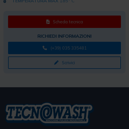
TEMPERATURA MAX
185° C
Scheda tecnica
RICHIEDI INFORMAZIONI
(+39) 035 335481
Scrivici