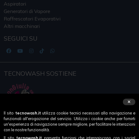
Aspiratori
Generatori di Vapore
Raffrescatori Evaporativi
Altri macchinari
SEGUICI SU
TECNOWASH SOSTIENE
Il sito
tecnowash.it
utilizza cookie tecnici necessari alla navigazione e
funzionali all'erogazione del servizio. Utilizza i cookie anche per fornirti
un'esperienza di navigazione sempre migliore, per facilitare le interazioni
con le nostre funzionalità.
ABILITATI
Il sito
tecnowash.it
presenta funzioni che interagiscono con i social