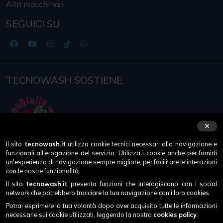
TECNOWASH SOSTIENE
ABILITATI
Il sito
tecnowash.it
utilizza cookie tecnici necessari alla navigazione e
funzionali all'erogazione del servizio. Utilizza i cookie anche per fornirti
un'esperienza di navigazione sempre migliore, per facilitare le interazioni
con le nostre funzionalità.
Il portale Acquisti in Rete della Pubblica Amministrazione
Il sito
tecnowash.it
presenta funzioni che interagiscono con i social
network che potrebbero tracciare la tua navigazione con i loro cookies.
Potrai esprimere la tua volontà dopo aver acquisito tutte le informazioni
necessarie sui cookie utilizzati, leggendo la nostra
cookies policy
.