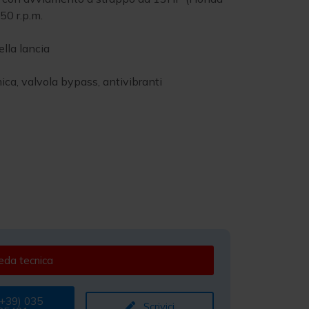
50 r.p.m.
lla lancia
ca, valvola bypass, antivibranti
da tecnica
+39) 035
Scrivici