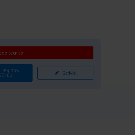
da tecnica
+39) 035
Scrivici
35481