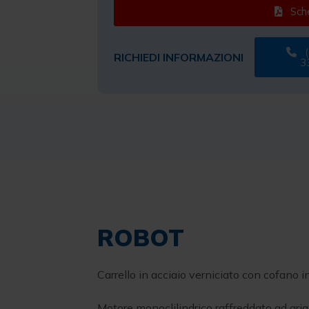
Sche
(
RICHIEDI INFORMAZIONI
3
ROBOT
Carrello in acciaio verniciato con cofano i
Motore monoclilindrico raffreddato ad a