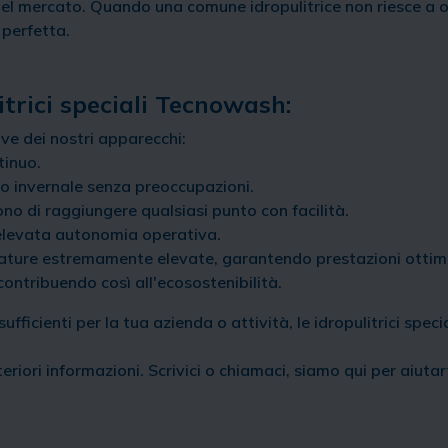
del mercato. Quando una comune idropulitrice non riesce a of
 perfetta.
itrici speciali Tecnowash:
ive dei nostri apparecchi:
tinuo.
zo invernale senza preoccupazioni.
no di raggiungere qualsiasi punto con facilità.
l'elevata autonomia operativa.
rature estremamente elevate, garantendo prestazioni ottima
contribuendo così all'ecosostenibilità.
fficienti per la tua azienda o attività, le idropulitrici sp
riori informazioni. Scrivici o chiamaci, siamo qui per aiutar