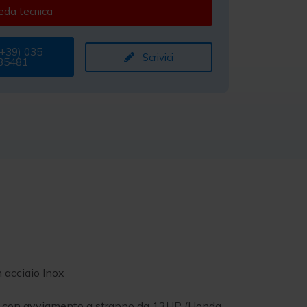
da tecnica
+39) 035
Scrivici
35481
n acciaio Inox
ria con avviamento a strappo da 13HP (Honda